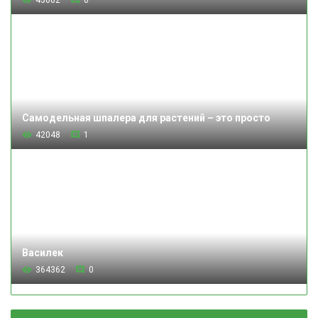
Самодельная шпалера для растений – это просто
42048
1
Василек
364362
0