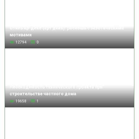
Стиль ар-деко (арт деко): роскошь с экзотическими
мотивами
12794
0
Необходимость технического проекта при
строительстве частного дома
19658
1