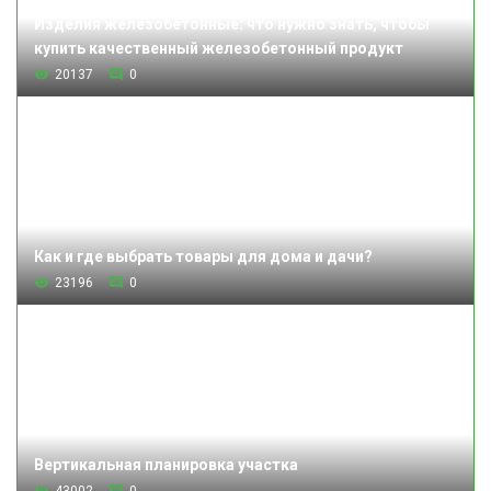
Изделия железобетонные: что нужно знать, чтобы
купить качественный железобетонный продукт
20137
0
Как и где выбрать товары для дома и дачи?
23196
0
Вертикальная планировка участка
43002
0