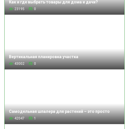
Как и где выбрать товары для дома и дачи?
23195
0
Вертикальная планировка участка
43002
0
Самодельная шпалера для растений – это просто
42047
1