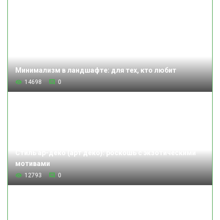
Минимализм в ландшафте: для тех, кто любит
14698
0
Стиль ар-деко (арт деко): роскошь с экзотическими
мотивами
12793
0