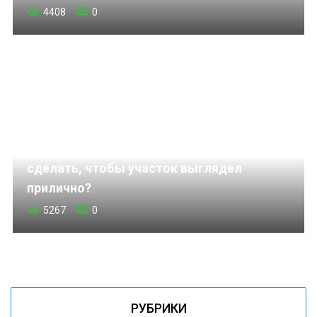
4408
0
Обустройство участка,что нужно
сделать, чтобы участок выглядел
прилично?
5267
0
РУБРИКИ