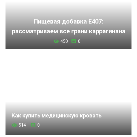
Пищевая добавка Е407:
рассматриваем все грани каррагинана
450
0
Как купить медицинскую кровать
514
0