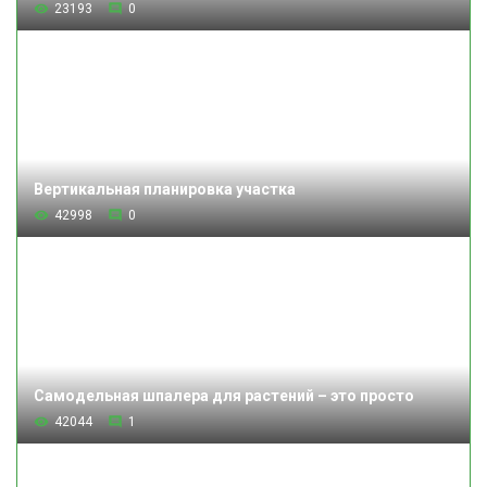
23193
0
Вертикальная планировка участка
42998
0
Самодельная шпалера для растений – это просто
42044
1