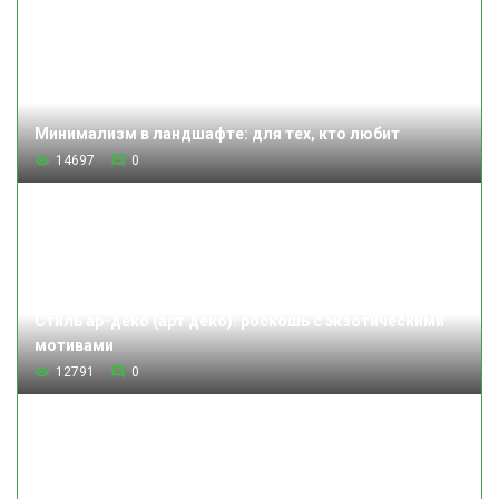
Минимализм в ландшафте: для тех, кто любит
14697
0
Стиль ар-деко (арт деко): роскошь с экзотическими
мотивами
12791
0