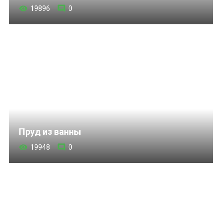
19896
0
Пруд из ванны
19948
0