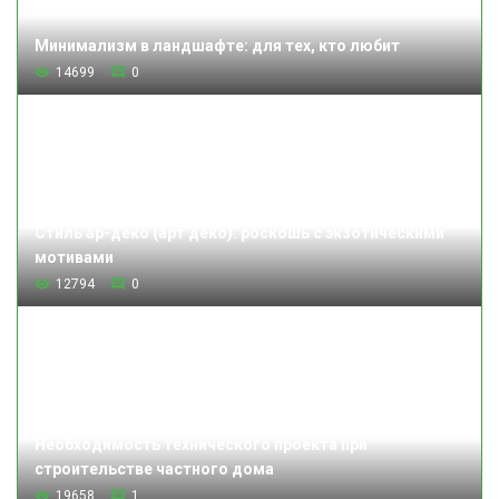
Минимализм в ландшафте: для тех, кто любит
14699
0
Стиль ар-деко (арт деко): роскошь с экзотическими
мотивами
12794
0
Необходимость технического проекта при
строительстве частного дома
19658
1