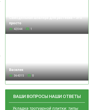
Самодельная шпалера для растений – это
просто
42044
1
Василек
364315
0
ВАШИ ВОПРОСЫ НАШИ ОТВЕТЫ
Укладка тротуарной плитки: типы