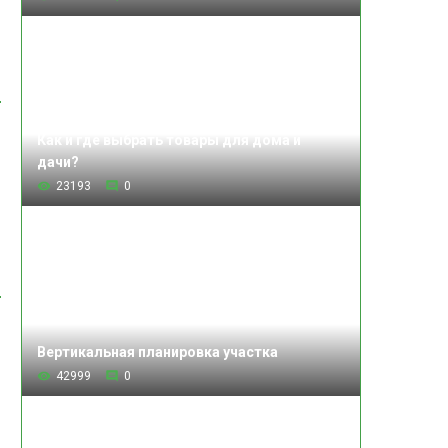
Как и где выбрать товары для дома и
дачи?
23193
0
Вертикальная планировка участка
42999
0