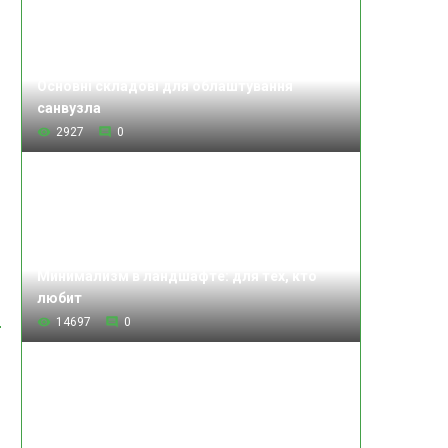
Основні складові для облаштування
санвузла
2927
0
Минимализм в ландшафте: для тех, кто
любит
14697
0