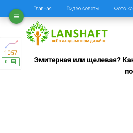
Главная
Видео советы
Фото ко
1057
Эмитерная или щелевая? Ка
0
по