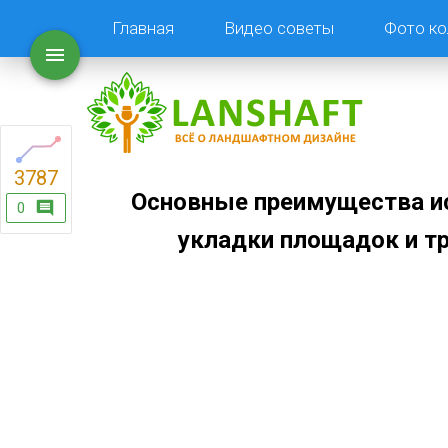
Главная
Видео советы
Фото ко
3787
Основные преимущества ис
0
укладки площадок и тр