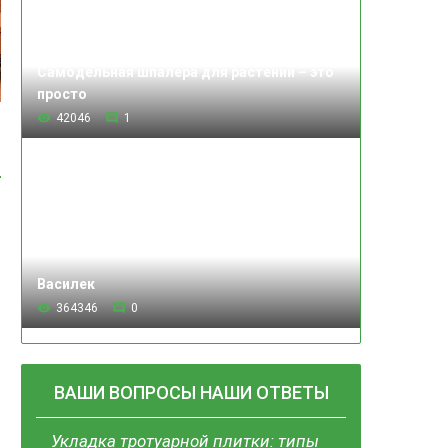
Самодельная шпалера для растений – это
просто
42046
1
Василек
364346
0
ВАШИ ВОПРОСЫ НАШИ ОТВЕТЫ
Укладка тротуарной плитки: типы