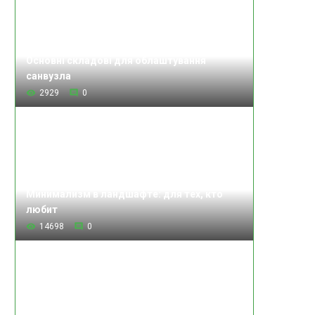
Основні складові для облаштування
санвузла
2929
0
Минимализм в ландшафте: для тех, кто
любит
14698
0