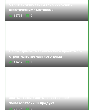
Стиль ар-деко (арт деко): роскошь с
экзотическими мотивами
12793
0
Необходимость технического проекта при
строительстве частного дома
19657
1
Изделия железобетонные: что нужно
знать, чтобы купить качественный
железобетонный продукт
20136
0