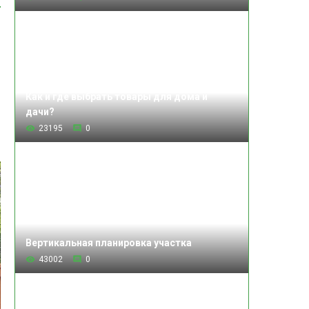
Как и где выбрать товары для дома и
дачи?
23195
0
Вертикальная планировка участка
43002
0