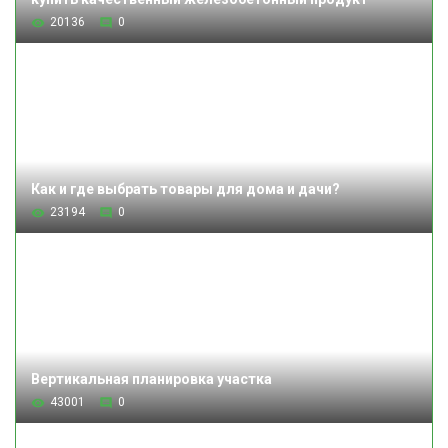
20136
0
Как и где выбрать товары для дома и дачи?
23194
0
Вертикальная планировка участка
43001
0