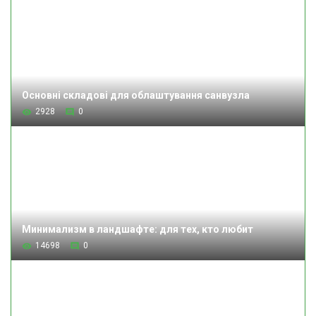
Основні складові для облаштування санвузла
2928
0
Минимализм в ландшафте: для тех, кто любит
14698
0