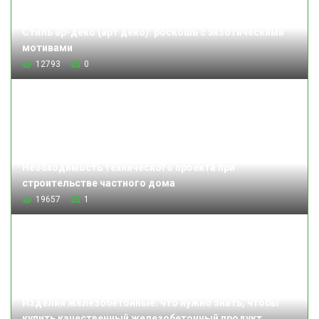
Стиль ар-деко (арт деко): роскошь с экзотическими
мотивами
12793
0
Необходимость технического проекта при
строительстве частного дома
19657
1
Изделия железобетонные: что нужно знать, чтобы
купить качественный железобетонный продукт