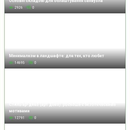
Основні складові для облаштування санвузла
2926
0
Минимализм в ландшафте: для тех, кто любит
14695
0
Стиль ар-деко (арт деко): роскошь с экзотическими
мотивами
12791
0