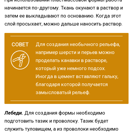
начинается по-другому. Ткань окунают в раствор и
затем ее выкладывают по основанию. Когда этот
слой просыхает, можно дальше наносить раствор.
Для создания необычного рельефа,
например шерсти и перьев можно
проделать канавки в растворе,
который уже немного подсох.
Иногда в цемент вставляют гальку,
благодаря которой получается
замысловатый рельеф.
Лебеди.
Для создания формы необходимо
подготовить тазик и проволоку. Тазик будет
служить туловищем, а из проволоки необходимо