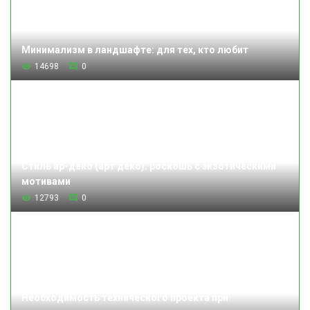
Минимализм в ландшафте: для тех, кто любит
14698
0
Стиль ар-деко (арт деко): роскошь с экзотическими
мотивами
12793
0
Необходимость технического проекта при