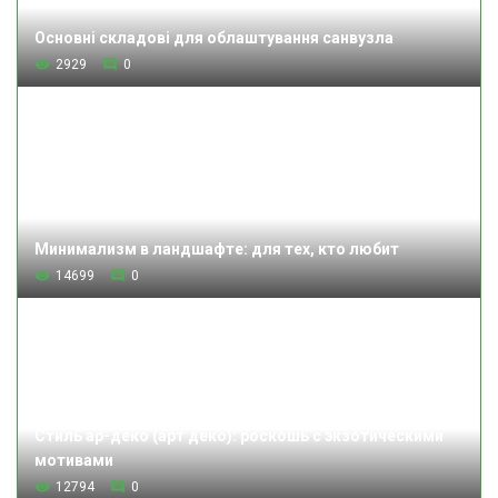
Основні складові для облаштування санвузла
2929
0
Минимализм в ландшафте: для тех, кто любит
14699
0
Стиль ар-деко (арт деко): роскошь с экзотическими
мотивами
12794
0