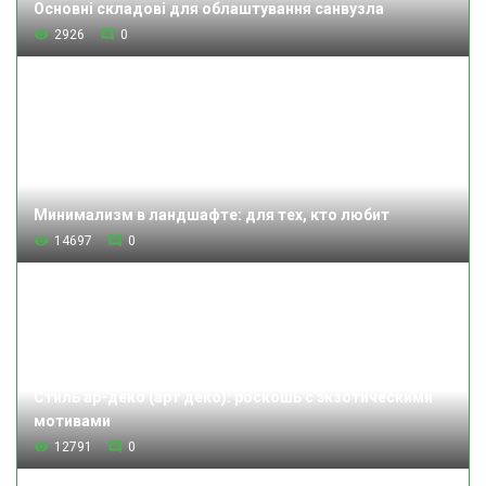
Основні складові для облаштування санвузла
2926
0
Минимализм в ландшафте: для тех, кто любит
14697
0
Стиль ар-деко (арт деко): роскошь с экзотическими
мотивами
12791
0