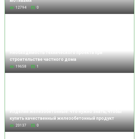
мотивами
12794
0
Необходимость технического проекта при
строительстве частного дома
19658
1
Изделия железобетонные: что нужно знать, чтобы
купить качественный железобетонный продукт
20137
0