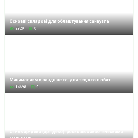
Основні складові для облаштування санвузла
2929
0
Минимализм в ландшафте: для тех, кто любит
14698
0
Стиль ар-деко (арт деко): роскошь с экзотическими