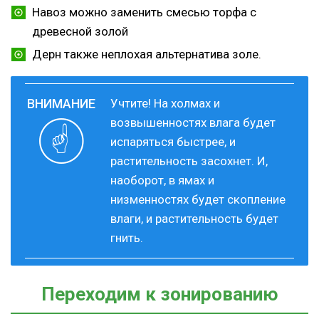
Навоз можно заменить смесью торфа с
древесной золой
Дерн также неплохая альтернатива золе.
Учтите! На холмах и
возвышенностях влага будет
испаряться быстрее, и
растительность засохнет. И,
наоборот, в ямах и
низменностях будет скопление
влаги, и растительность будет
гнить.
Переходим к зонированию