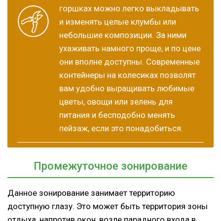
горшках можно легко выкладывать
и изменять целые клумбы или
небольшие композиции. За ними
ухаживать намного проще, и по цене
они вполне доступны. Современные
контейнеры на колесиках позволят
вам удобно выращивать любимые
цветы, овощи или зелень для
питания и бесподобно менять
пейзаж, если это понадобиться.
Промежуточное зонирование
Данное зонирование занимает территорию
доступную глазу. Это может быть территория зоны
отдыха, напротив окон, возле парадного входа в