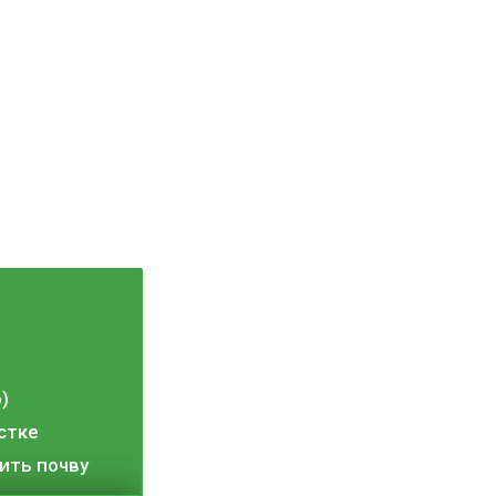
)
стке
ить почву