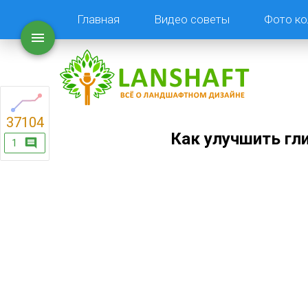
Главная
Видео советы
Фото ко
37104
Как улучшить гл
1