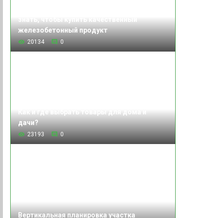
Изделия железобетонные: что нужно
знать, чтобы купить качественный
железобетонный продукт
20134
0
Как и где выбрать товары для дома и
дачи?
23193
0
Вертикальная планировка участка