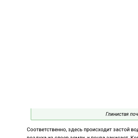
Глинистая поч
Соответственно, здесь происходит застой в
воздуха из слоев земли, и почва закисает. Ко