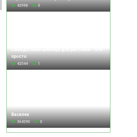
42998
0
Самодельная шпалера для растений – это
просто
42044
1
Василек
364290
0