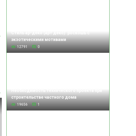
Стиль ар-деко (арт деко): роскошь с
экзотическими мотивами
12791
0
Необходимость технического проекта при
строительстве частного дома
19656
1