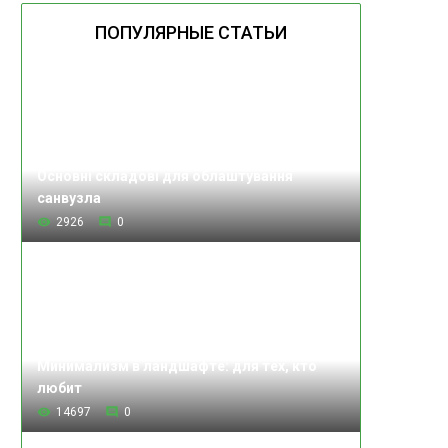
ПОПУЛЯРНЫЕ СТАТЬИ
Основні складові для облаштування
санвузла
2926
0
Минимализм в ландшафте: для тех, кто
любит
14697
0