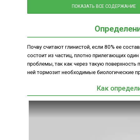
Улучшение глинистой почвы удо
ПОКАЗАТЬ ВСЕ СОДЕРЖАНИЕ
Торф
Древесные опилки
Определени
Песок и перегной
Удобрение из зеленых культур
Почву считают глинистой, если 80% ее состава
Известкование грунта
состоит из частиц, плотно прилегающих один
проблемы, так как через такую поверхность п
ней тормозит необходимые биологические п
Как определи