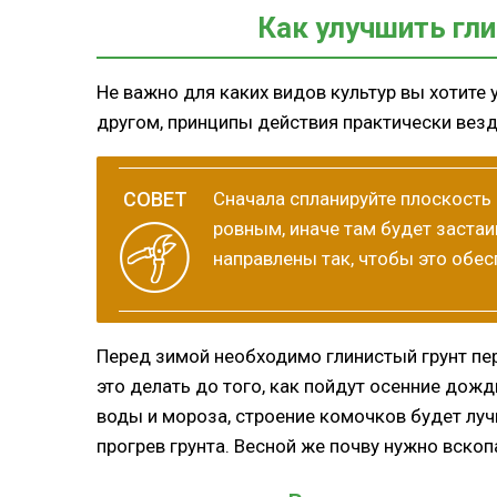
Как улучшить гли
Не важно для каких видов культур вы хотите 
другом, принципы действия практически вез
Сначала спланируйте плоскость
ровным, иначе там будет заста
направлены так, чтобы это обе
Перед зимой необходимо глинистый грунт пер
это делать до того, как пойдут осенние дожд
воды и мороза, строение комочков будет луч
прогрев грунта. Весной же почву нужно вскоп