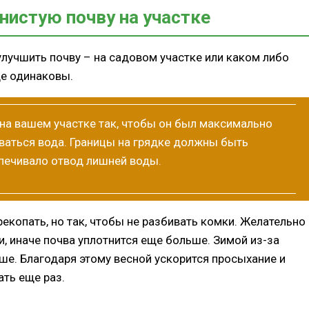
нистую почву на участке
улучшить почву – на садовом участке или каком либо
де одинаковы.
 на вашем участке так, чтобы он был максимально
иваться вода. Границы на грядке должны быть
спечивало отвод лишней воды.
екопать, но так, чтобы не разбивать комки. Желательно
и, иначе почва уплотнится еще больше. Зимой из-за
ше. Благодаря этому весной ускорится просыхание и
ать еще раз.