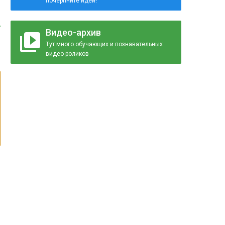
почерпните идеи!
Видео-архив
Тут много обучающих и познавательных
видео роликов