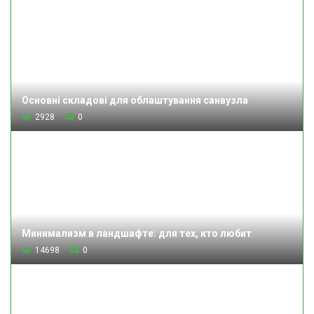
Основні складові для облаштування санвузла
2928
0
Минимализм в ландшафте: для тех, кто любит
14698
0