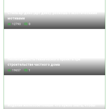
Стиль ар-деко (арт деко): роскошь с экзотическими
мотивами
12793
0
Необходимость технического проекта при
строительстве частного дома
19657
1
Изделия железобетонные: что нужно знать, чтобы