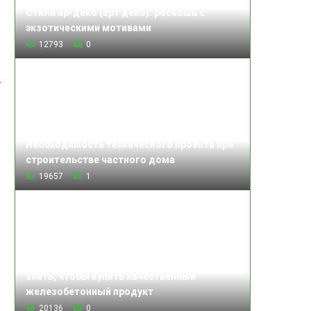
Стиль ар-деко (арт деко): роскошь с
экзотическими мотивами
12793
0
Необходимость технического проекта при
строительстве частного дома
19657
1
Изделия железобетонные: что нужно
знать, чтобы купить качественный
железобетонный продукт
20136
0