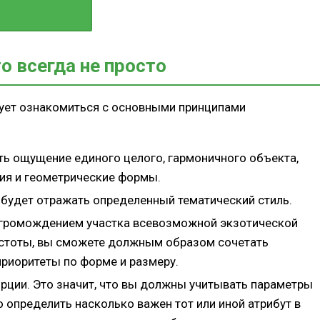
о всегда не просто
дует ознакомиться с основными принципами
и
ь ощущение единого целого, гармоничного объекта,
идео)
ия и геометрические формы.
шафтного
 будет отражать определенный тематический стиль.
агромождением участка всевозможной экзотической
остоты, вы сможете должным образом сочетать
приоритеты по форме и размеру.
етников
рции. Это значит, что вы должны учитывать параметры
о определить насколько важен тот или иной атрибут в