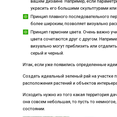
Миксбордер
вашем дизайне. Например, если параметр
украсить его большими скульптурами или 
Вертикальное озеленение
Вертикальные клумбы
Принцип плавного последовательного пере
более широким, позволяет визуально рас
Арки
Современный ландшафтный дизайн 
Принцип гармонии цвета. Очень важно учи
дома
цвета сочетаются друг с другом. Наприм
визуально могут приблизить или отдалить
серый и черный.
Итак, если уже появились определенные идеи
Создать идеальный зеленый рай на участке 
расположения растений и объектов интерьер
Исходить нужно из того какая территория да
она совсем небольшая, то пусть то немногое
состоянии.