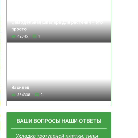
Самодельная шпалера для растений – это
просто
42045
1
Василек
364338
0
ВАШИ ВОПРОСЫ НАШИ ОТВЕТЫ
Укладка тротуарной плитки: типы