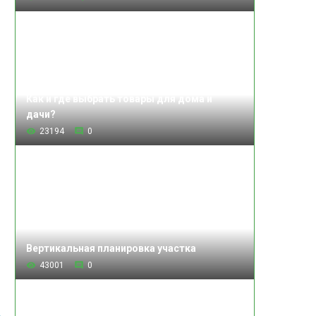
Как и где выбрать товары для дома и
дачи?
23194
0
Вертикальная планировка участка
43001
0