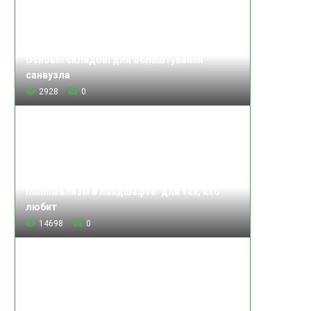
Основні складові для облаштування
санвузла
2928
0
Минимализм в ландшафте: для тех, кто
любит
14698
0