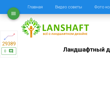
Главная
Видео советы
Фото ко
29389
Ландшафтный ди
0