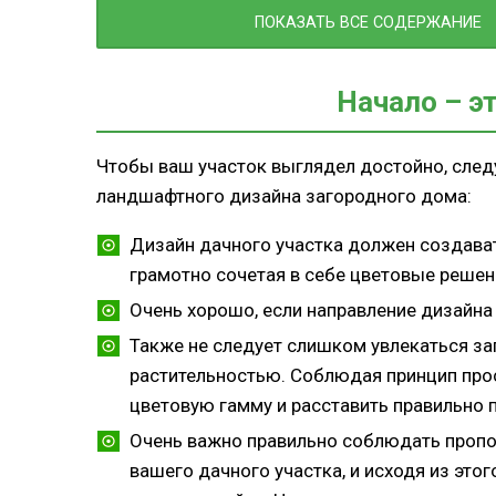
Какой материал подойдет
ПОКАЗАТЬ ВСЕ СОДЕРЖАНИЕ
Деревянные ограждения
Металлические ограждения
Начало – эт
Ограждения из пластика
Ограждения из шифера
Чтобы ваш участок выглядел достойно, сле
Идеи для забора (видео)
ландшафтного дизайна загородного дома:
Дорожки – это ваши чистые ножк
Освещение
Дизайн дачного участка должен создават
Освещение на садовом участке (в
грамотно сочетая в себе цветовые решен
Газон – обязательный элемент ланд
Очень хорошо, если направление дизайна
дизайна
Также не следует слишком увлекаться з
Переходим к зеленым насаждениям
растительностью. Соблюдая принцип пр
Следует знать
цветовую гамму и расставить правильно 
Изысканное оформление клумб и цв
Очень важно правильно соблюдать пропо
Рабатка
вашего дачного участка, и исходя из этог