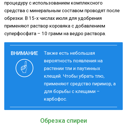
процедуру с использованием комплексного
средства с минеральным составом проводят после
обрезки. В 15-х числах июля для удобрения
применяют раствор коровяка с добавлением
суперфосфата – 10 грамм на ведро раствора.
Также есть небольшая
вероятность появления на
растении тли и паутинных
клещей. Чтобы убрать тлю,
применяют средство пиримор, а
для борьбы с клещами –
карбофос.
Обрезка спиреи