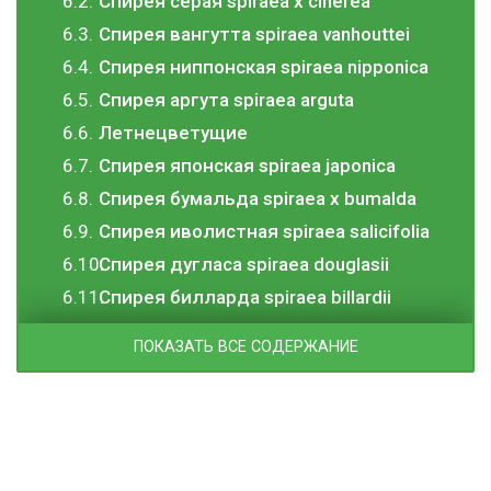
Cпирея серая spiraea x cinerea
Cпирея вангутта spiraea vanhouttei
Cпирея ниппонская spiraea nipponica
Cпирея аргута spiraea arguta
Летнецветущие
Спирея японская spiraea japonica
Спирея бумальда spiraea x bumalda
Спирея иволистная spiraea salicifolia
Спирея дугласа spiraea douglasii
Спирея билларда spiraea billardii
ПОКАЗАТЬ ВСЕ СОДЕРЖАНИЕ