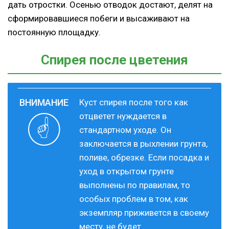
дать отростки. Осенью отводок достают, делят на
сформировавшиеся побеги и высаживают на
постоянную площадку.
Спирея после цветения
Куст спирея после того как
отцветет нуждается в
стандартном уходе. Он
заключается в рыхлении грунта,
поливе, обрезке. Если посадка и
уход в открытом грунте
выполнены по правилам, то
особых проблем в том, как
экземпляр приживется в своему
месту, не будет.