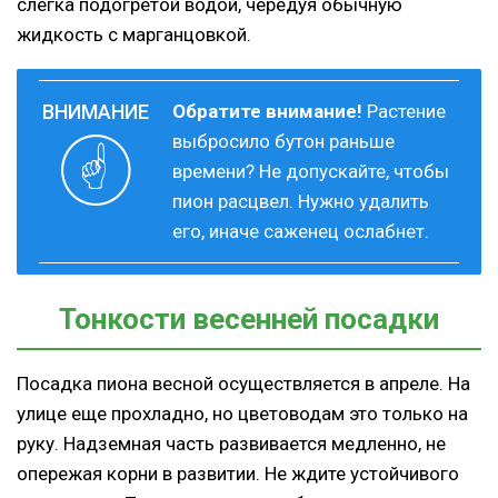
слегка подогретой водой, чередуя обычную
жидкость с марганцовкой.
Обратите внимание!
Растение
выбросило бутон раньше
времени? Не допускайте, чтобы
пион расцвел. Нужно удалить
его, иначе саженец ослабнет.
Тонкости весенней посадки
Посадка пиона весной осуществляется в апреле. На
улице еще прохладно, но цветоводам это только на
руку. Надземная часть развивается медленно, не
опережая корни в развитии. Не ждите устойчивого