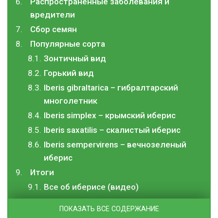
Распространенные заболевания и
вредители
Сбор семян
Популярные сорта
Зонтичный вид
Горький вид
I
beris gibraltarica – гибралтарский
многолетник
Iberis
simplex
– крымский иберис
Iberis saxatilis – скалистый иберис
Iberis
sempervirens
– вечнозеленый
иберис
Итоги
Все об иберисе (видео)
ПОКАЗАТЬ ВСЕ СОДЕРЖАНИЕ