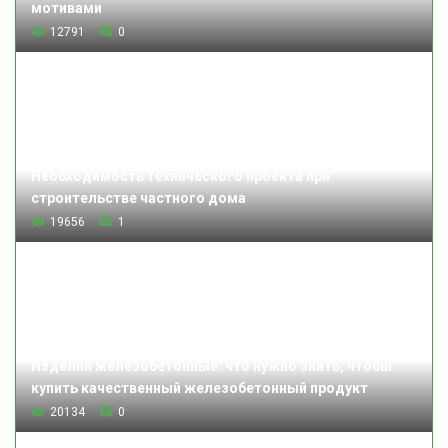
мотивами
12791
0
Необходимость технического проекта при
строительстве частного дома
19656
1
Изделия железобетонные: что нужно знать, чтобы
купить качественный железобетонный продукт
20134
0