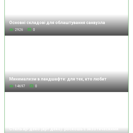
Основні складові для облаштування санвузла
2926
0
Минимализм в ландшафте: для тех, кто любит
14697
0
Стиль ар-деко (арт деко): роскошь с экзотическими