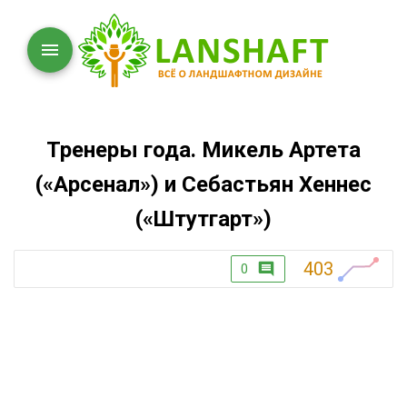
Тренеры года. Микель Артета
(«Арсенал») и Себастьян Хеннес
(«Штутгарт»)
403
0