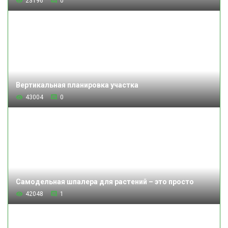
23196
0
Вертикальная планировка участка
43004
0
Самодельная шпалера для растений – это просто
42048
1