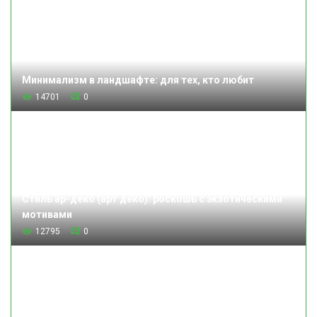
Минимализм в ландшафте: для тех, кто любит
14701
0
Стиль ар-деко (арт деко): роскошь с экзотическими
мотивами
12795
0