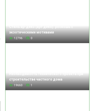
Стиль ар-деко (арт деко): роскошь с
экзотическими мотивами
12796
0
Необходимость технического проекта при
строительстве частного дома
19660
1