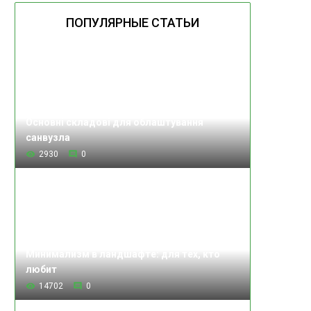
ПОПУЛЯРНЫЕ СТАТЬИ
Основні складові для облаштування
санвузла
2930
0
Минимализм в ландшафте: для тех, кто
любит
14702
0