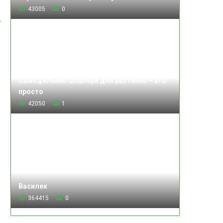
43005
0
Самодельная шпалера для растений – это
просто
42050
1
Василек
364415
0