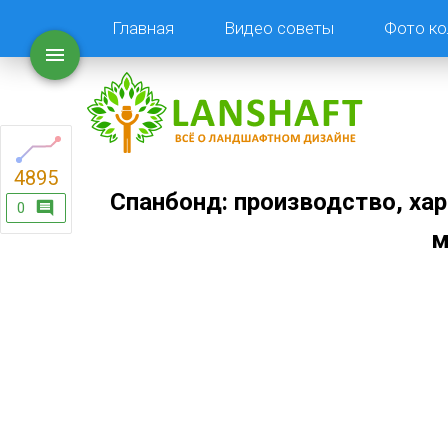
Главная
Видео советы
Фото ко
4895
Спанбонд: производство, ха
0
м