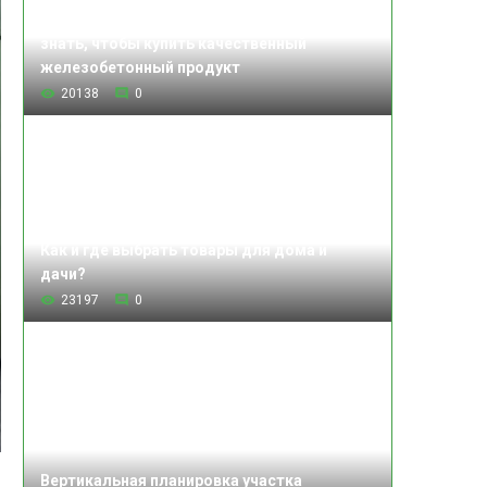
Изделия железобетонные: что нужно
знать, чтобы купить качественный
железобетонный продукт
20138
0
Как и где выбрать товары для дома и
дачи?
23197
0
Вертикальная планировка участка