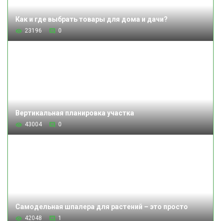
Как и где выбрать товары для дома и дачи?
23196
0
Вертикальная планировка участка
43004
0
Самодельная шпалера для растений – это просто
42048
1