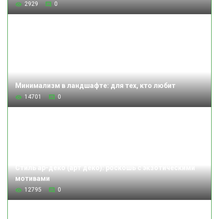
2929
0
Минимализм в ландшафте: для тех, кто любит
14701
0
Стиль ар-деко (арт деко): роскошь с экзотическими
мотивами
12795
0