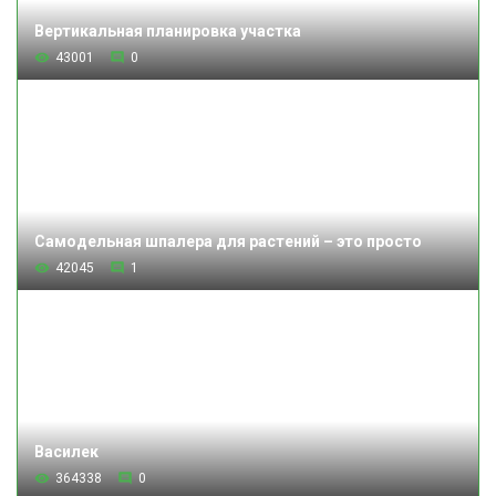
Вертикальная планировка участка
43001
0
Самодельная шпалера для растений – это просто
42045
1
Василек
364338
0