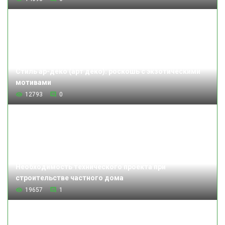
Стиль ар-деко (арт деко): роскошь с экзотическими
мотивами
12793
0
Необходимость технического проекта при
строительстве частного дома
19657
1