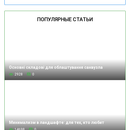
ПОПУЛЯРНЫЕ СТАТЬИ
Основні складові для облаштування санвузла
2928
0
Минимализм в ландшафте: для тех, кто любит
14698
0