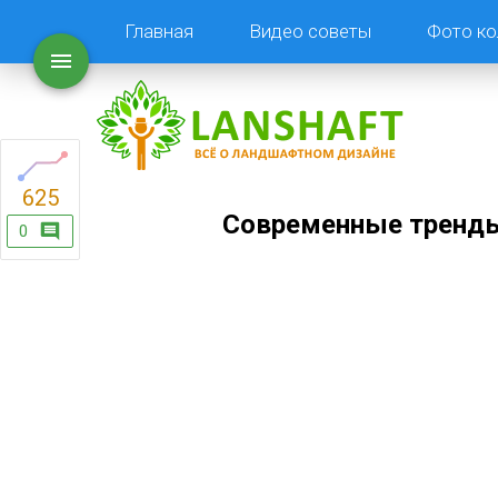
Главная
Видео советы
Фото ко
625
Современные тренды
0