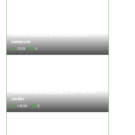
Основні складові для облаштування
санвузла
2928
0
Минимализм в ландшафте: для тех, кто
любит
14698
0