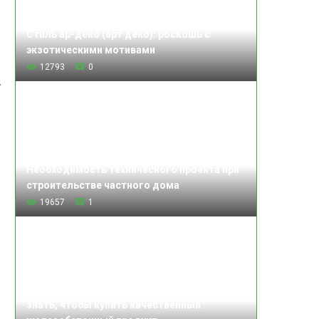
Стиль ар-деко (арт деко): роскошь с
экзотическими мотивами
12793
0
Необходимость технического проекта при
о
строительстве частного дома
19657
1
Изделия железобетонные: что нужно
знать, чтобы купить качественный