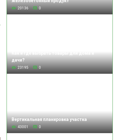
железобетонный продукт
20136
0
Как и где выбрать товары для дома и
дачи?
23195
0
Вертикальная планировка участка
43001
0