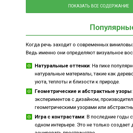
ПОКАЗАТЬ ВСЕ СОДЕРЖАНИЕ
Комбинирование виниловых полов с
материалами и элементами декора
Заключение
Популярные
Когда речь заходит о современных виниловых
Ведь именно они определяют визуальное вос
Натуральные оттенки
: На пике популя
натуральные материалы, такие как дерево
уюта, теплоты и близости к природе.
Геометрические и абстрактные узоры
экспериментов с дизайном, производите
геометрическими узорами или абстрактн
Игра с контрастами
: В последние годы 
одном интерьере. Это не только создает 
зонировать пространство.