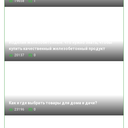
19658
1
Изделия железобетонные: что нужно знать, чтобы
купить качественный железобетонный продукт
20137
0
Как и где выбрать товары для дома и дачи?
23196
0