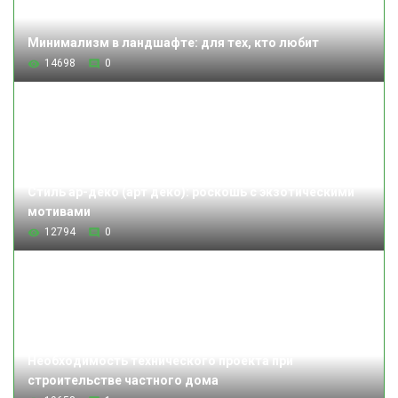
Минимализм в ландшафте: для тех, кто любит
14698
0
Стиль ар-деко (арт деко): роскошь с экзотическими
мотивами
12794
0
Необходимость технического проекта при
строительстве частного дома