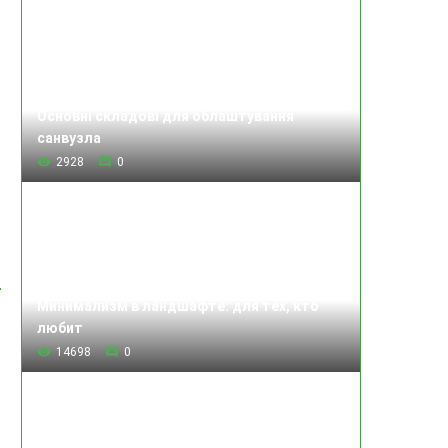
Основні складові для облаштування
санвузла
2928
0
Минимализм в ландшафте: для тех, кто
любит
14698
0