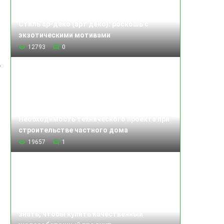
Стиль ар-деко (арт деко): роскошь с
экзотическими мотивами
12793
0
Необходимость технического проекта при
строительстве частного дома
19657
1
Изделия железобетонные: что нужно
знать, чтобы купить качественный