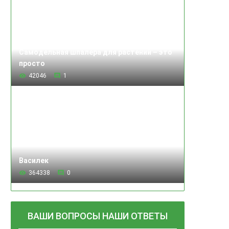
Самодельная шпалера для растений – это
просто
42046
1
Василек
364338
0
ВАШИ ВОПРОСЫ НАШИ ОТВЕТЫ