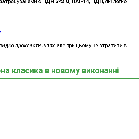
 затребуваними є
ПДН 6×2 м
,
ПАГ-14
,
ПДП
, які легко
y
видко прокласти шлях
, але при цьому не втратити в
на класика в новому виконанні