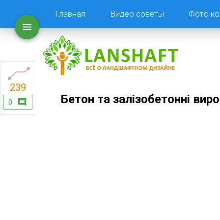
Главная
Видео советы
Фото ко
239
Бетон та залізобетонні вир
0