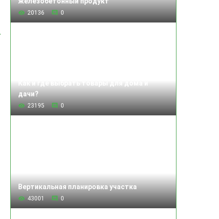
железобетонный продукт
20136
0
Как и где выбрать товары для дома и
дачи?
23195
0
Вертикальная планировка участка
43001
0