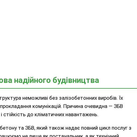
ова надійного будівництва
руктура неможливі без залізобетонних виробів. Їх
 прокладання комунікацій. Причина очевидна — ЗБВ
 і стійкість до кліматичних навантажень.
бетону та ЗБВ, який також надає повний цикл послуг з
працюємо не лише як постачальник, а як технічний