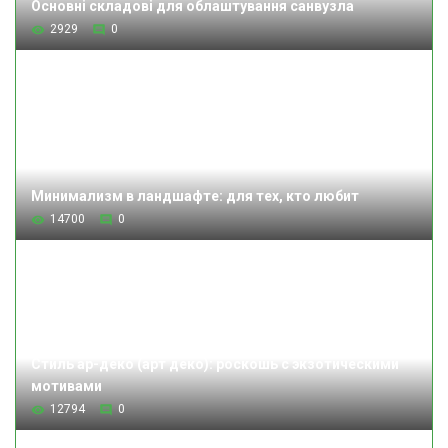
Основні складові для облаштування санвузла
2929
0
Минимализм в ландшафте: для тех, кто любит
14700
0
Стиль ар-деко (арт деко): роскошь с экзотическими
мотивами
12794
0