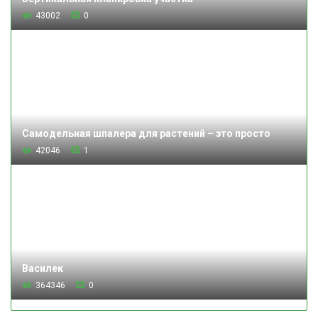
43002
0
Самодельная шпалера для растений – это просто
42046
1
Василек
364346
0