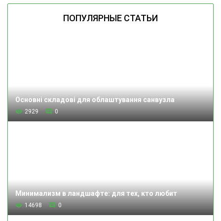
ПОПУЛЯРНЫЕ СТАТЬИ
Основні складові для облаштування санвузла
2929
0
Минимализм в ландшафте: для тех, кто любит
14698
0