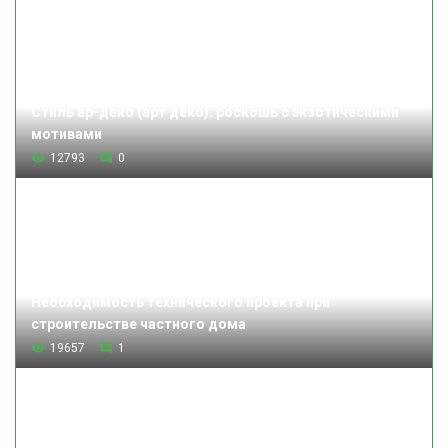
Стиль ар-деко (арт деко): роскошь с экзотическими
мотивами
12793
0
Необходимость технического проекта при
строительстве частного дома
19657
1