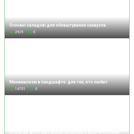
Основні складові для облаштування санвузла
2929
0
Минимализм в ландшафте: для тех, кто любит
14701
0
Стиль ар-деко (арт деко): роскошь с экзотическими