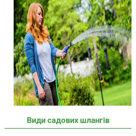
Види садових шлангів