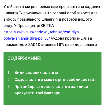
У цій статті ми розповімо вам про різні типи садових
шлангів, їх призначення та головні особливості для
вибору правильного шлангу під потреби вашого
саду. У Профіцентрі КВІТКА
https://kwitka.ua/sadova_tehnika/vse-dlya-
poliva/shlangi-dlya-polivu/
чудова пропозиція: за
промокодом SAD10
знижка 10%
на садові шланги.
СОДЕРЖАНИЕ:
Види садових шлангів
Садові шланги мають ряд особливостей:
При виборі садового шланга важливо
врахувати такі фактори: