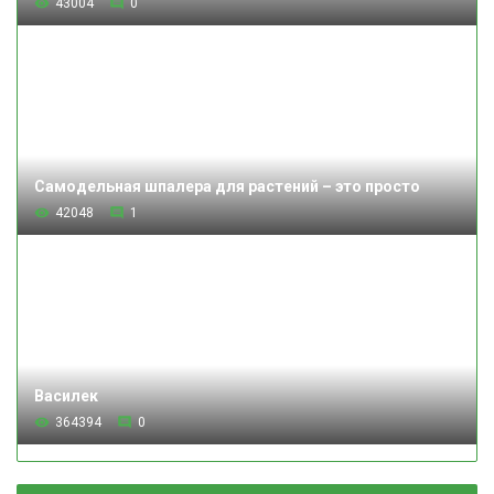
43004
0
Самодельная шпалера для растений – это просто
42048
1
Василек
364394
0