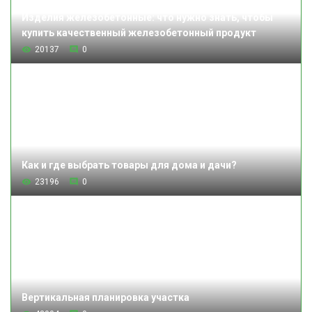
Изделия железобетонные: что нужно знать, чтобы
купить качественный железобетонный продукт
20137
0
Как и где выбрать товары для дома и дачи?
23196
0
Вертикальная планировка участка