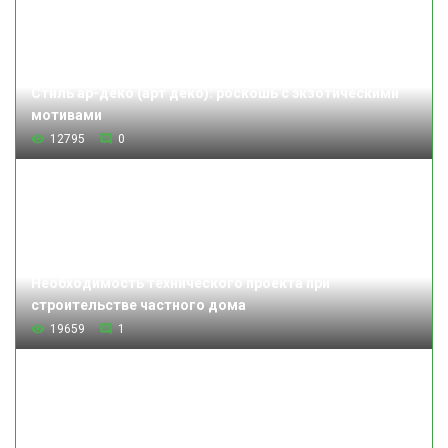
Стиль ар-деко (арт деко): роскошь с экзотическими
мотивами
12795
0
Необходимость технического проекта при
строительстве частного дома
19659
1