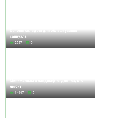
Основні складові для облаштування
санвузла
2927
0
Минимализм в ландшафте: для тех, кто
любит
14697
0