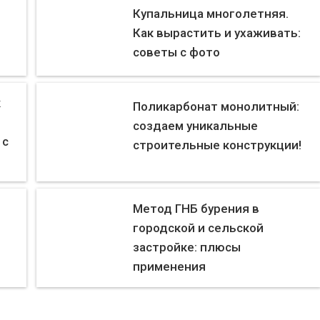
Купальница многолетняя.
Как вырастить и ухаживать:
советы с фото
к
Поликарбонат монолитный:
создаем уникальные
 с
строительные конструкции!
Метод ГНБ бурения в
городской и сельской
застройке: плюсы
применения