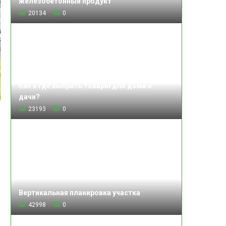
железобетонный продукт
20134
0
Как и где выбрать товары для дома и
дачи?
23193
0
Вертикальная планировка участка
42998
0