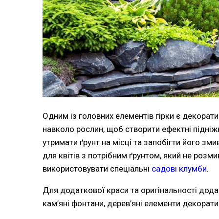
Одним із головних елементів гірки є декорати
навколо рослин, щоб створити ефектні підніж
утримати ґрунт на місці та запобігти його з
для квітів з потрібним ґрунтом, який не розм
використовувати спеціальні
садові клумби
.
Для додаткової краси та оригінальності додай
кам’яні фонтани, дерев’яні елементи декорати