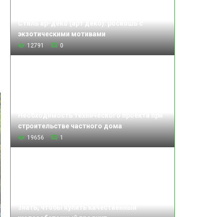
Стиль ар-деко (арт деко): роскошь с
экзотическими мотивами
12791
0
Необходимость технического проекта при
строительстве частного дома
19656
1
Изделия железобетонные: что нужно
знать, чтобы купить качественный