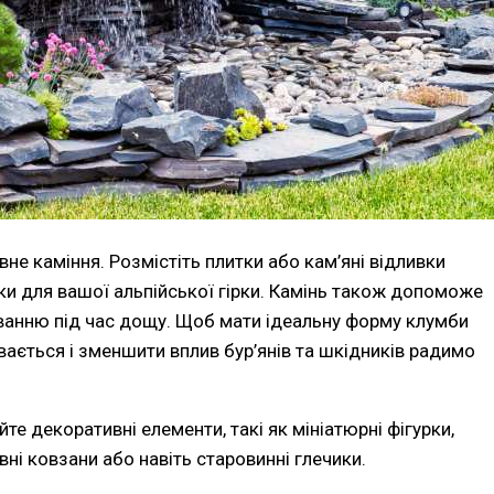
вне каміння. Розмістіть плитки або кам’яні відливки
ки для вашої альпійської гірки. Камінь також допоможе
миванню під час дощу. Щоб мати ідеальну форму клумби
ивається і зменшити вплив бур’янів та шкідників радимо
те декоративні елементи, такі як мініатюрні фігурки,
вні ковзани або навіть старовинні глечики.