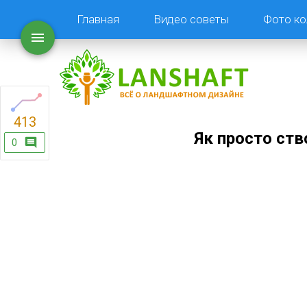
Главная
Видео советы
Фото ко
413
Як просто ств
0