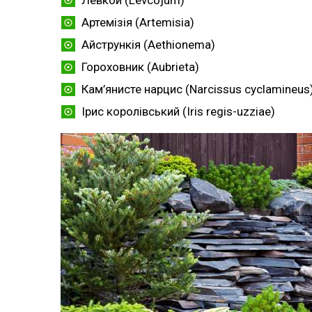
Левкой (Levcojum)
Артемізія (Artemisia)
Айстрункія (Aethionema)
Гороховник (Aubrieta)
Кам’янисте нарцис (Narcissus cyclamineus
Ірис королівський (Iris regis-uzziae)