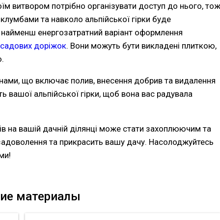
м витвором потрібно організувати доступ до нього, то
клумбами та навколо альпійської гірки буде
 найменш енергозатратний варіант оформлення
 садових доріжок
. Вони можуть бути викладені плиткою,
.
инами, що включає полив, внесення добрив та видалення
ть вашої альпійської гірки, щоб вона вас радувала
тів на вашій дачній ділянці може стати захоплюючим та
задоволення та прикрасить вашу дачу. Насолоджуйтесь
ми!
ие материалы