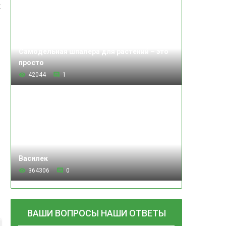
ж
Самодельная шпалера для растений – это
просто
42044
1
Василек
364306
0
ВАШИ ВОПРОСЫ НАШИ ОТВЕТЫ