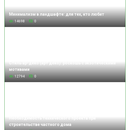
Минимализм в ландшафте: для тех, кто любит
14698
0
Стиль ар-деко (арт деко): роскошь с экзотическими
мотивами
12794
0
Необходимость технического проекта при
строительстве частного дома