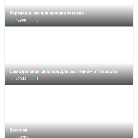
Вертикальная планировка участка
42998
0
Самодельная шпалера для растений – это просто
42044
1
Василек
364282
0