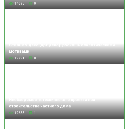
14695
0
Стиль ар-деко (арт деко): роскошь с экзотическими
мотивами
12791
0
Необходимость технического проекта при
строительстве частного дома
19655
1