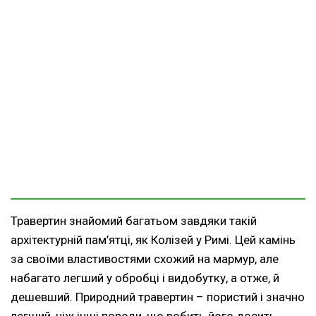
Травертин знайомий багатьом завдяки такій
архітектурній пам’ятці, як Колізей у Римі. Цей камінь
за своїми властивостями схожий на мармур, але
набагато легший у обробці і видобутку, а отже, й
дешевший. Природний травертин – пористий і значно
легший, ніж інші породи, що робить його досить