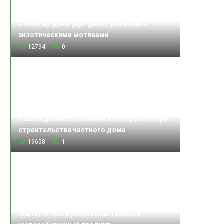
Стиль ар-деко (арт деко): роскошь с
экзотическими мотивами
12794
0
а
Необходимость технического проекта при
строительстве частного дома
19658
1
Изделия железобетонные: что нужно
знать, чтобы купить качественный