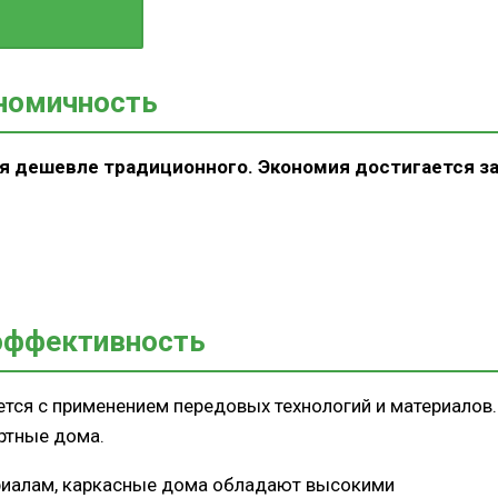
ма
пании
номичность
я дешевле традиционного. Экономия достигается з
эффективность
тся с применением передовых технологий и материалов.
ртные дома.
риалам, каркасные дома обладают высокими