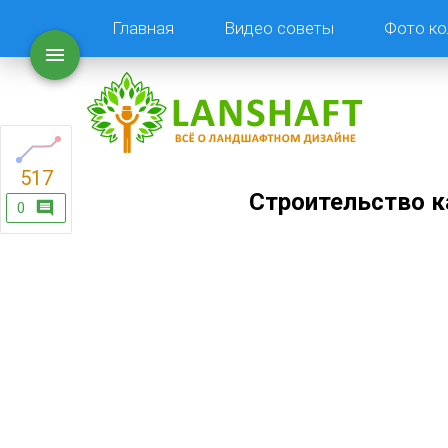
Главная
Видео советы
Фото ко
517
Строительство к
0