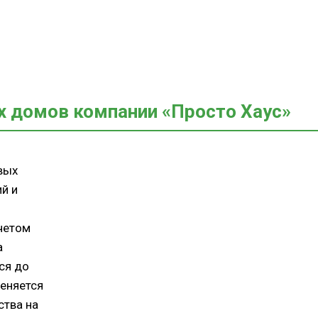
 домов компании «Просто Хаус»
вых
й и
четом
а
ся до
меняется
ства на