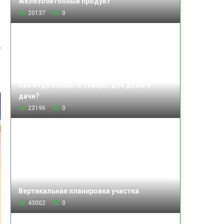
железобетонный продукт
20137
0
Как и где выбрать товары для дома и
дачи?
23196
0
Вертикальная планировка участка
43002
0