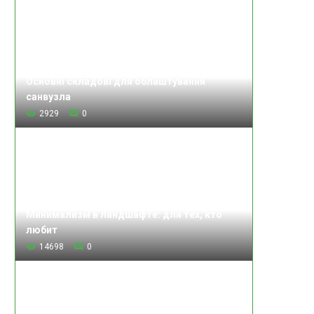
Основні складові для облаштування
санвузла
2929
0
Минимализм в ландшафте: для тех, кто
любит
14698
0