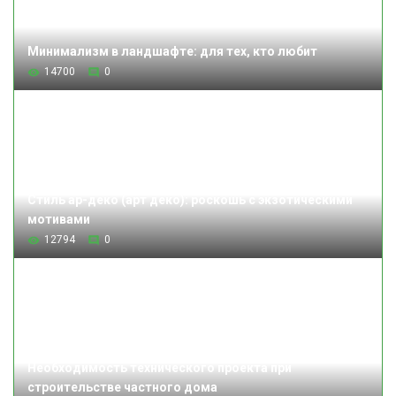
Минимализм в ландшафте: для тех, кто любит
14700
0
Стиль ар-деко (арт деко): роскошь с экзотическими
мотивами
12794
0
Необходимость технического проекта при
строительстве частного дома