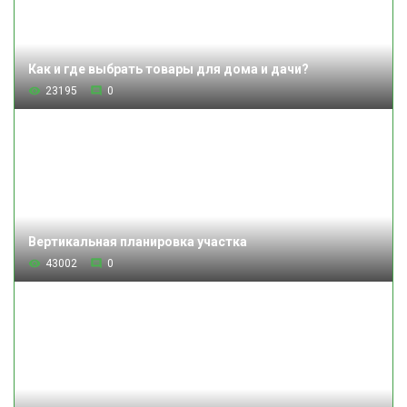
Как и где выбрать товары для дома и дачи?
23195
0
Вертикальная планировка участка
43002
0