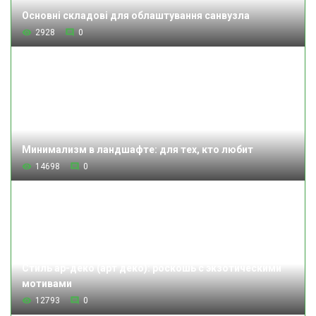
Основні складові для облаштування санвузла
2928
0
Минимализм в ландшафте: для тех, кто любит
14698
0
Стиль ар-деко (арт деко): роскошь с экзотическими
мотивами
12793
0