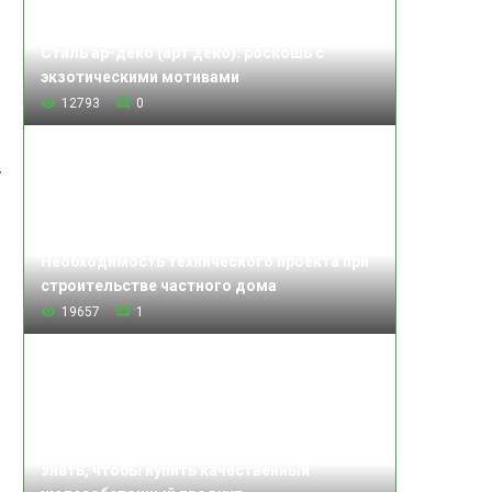
Стиль ар-деко (арт деко): роскошь с
экзотическими мотивами
12793
0
Необходимость технического проекта при
строительстве частного дома
19657
1
Изделия железобетонные: что нужно
знать, чтобы купить качественный