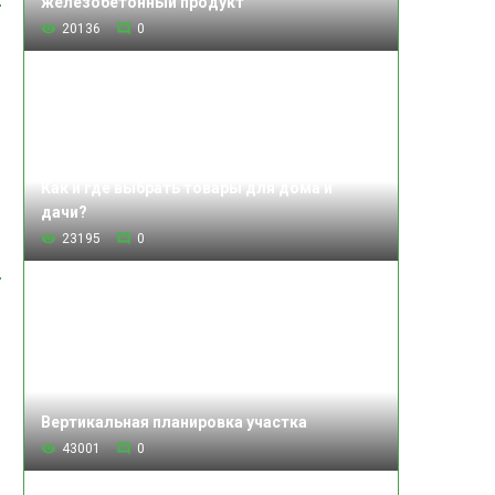
железобетонный продукт
20136
0
Как и где выбрать товары для дома и
дачи?
23195
0
ь
Вертикальная планировка участка
43001
0