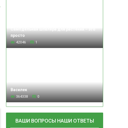
Самодельная шпалера для растений – это
просто
42046
1
Василек
364338
0
ВАШИ ВОПРОСЫ НАШИ ОТВЕТЫ