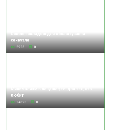
Основні складові для облаштування
санвузла
2928
0
Минимализм в ландшафте: для тех, кто
любит
14698
0