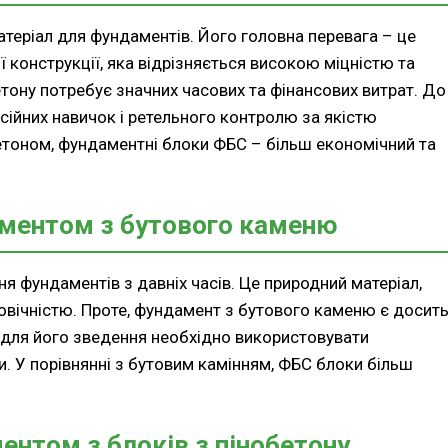
теріал для фундаментів. Його головна перевага – це
 конструкції, яка відрізняється високою міцністю та
етону потребує значних часових та фінансових витрат. До
сійних навичок і ретельного контролю за якістю
бетоном, фундаментні блоки ФБС – більш економічний та
аментом з бутового каменю
я фундаментів з давніх часів. Це природний матеріал,
овічністю. Проте, фундамент з бутового каменю є досит
, для його зведення необхідно використовувати
ти. У порівнянні з бутовим камінням, ФБС блоки більш
ентом з блоків з пінобетону