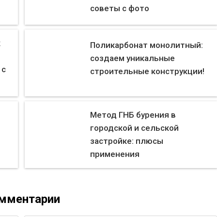
советы с фото
к
Поликарбонат монолитный:
создаем уникальные
 с
строительные конструкции!
Метод ГНБ бурения в
городской и сельской
застройке: плюсы
применения
мментарии