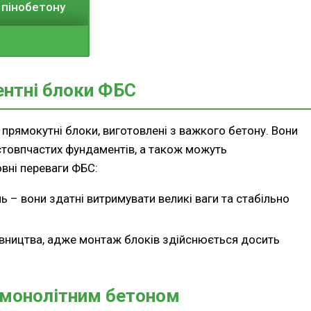
 пінобетону
нтні блоки ФБС
 прямокутні блоки, виготовлені з важкого бетону. Вони
стовпчастих фундаментів, а також можуть
овні переваги ФБС:
нь – вони здатні витримувати великі ваги та стабільно
івництва, адже монтаж блоків здійснюється досить
 монолітним бетоном