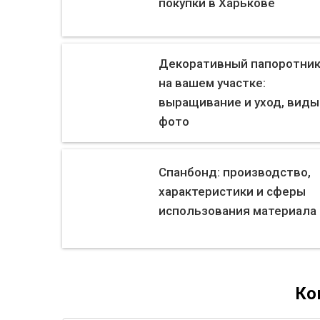
покупки в Харькове
Декоративный папоротни
на вашем участке:
выращивание и уход, виды
фото
Спанбонд: производство,
характеристики и сферы
использования материала
Ко