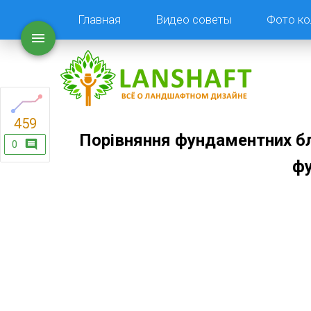
Главная
Видео советы
Фото ко
459
Порівняння фундаментних бл
0
ф