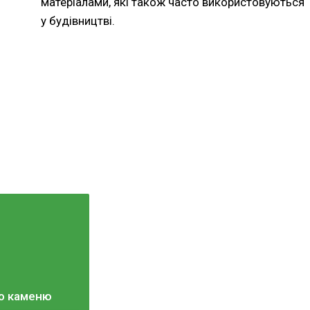
матеріалами, які також часто використовуються
у будівництві.
го каменю