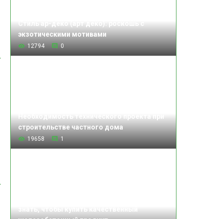
Стиль ар-деко (арт деко): роскошь с
экзотическими мотивами
12794
0
Необходимость технического проекта при
строительстве частного дома
19658
1
Изделия железобетонные: что нужно
знать, чтобы купить качественный