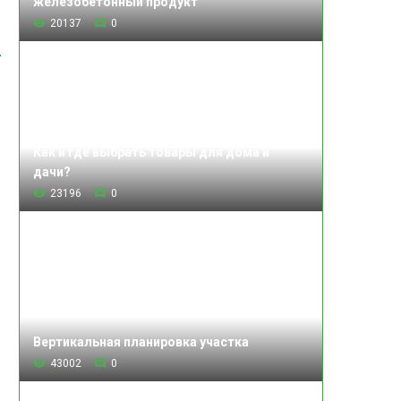
железобетонный продукт
20137
0
Как и где выбрать товары для дома и
дачи?
23196
0
Вертикальная планировка участка
43002
0