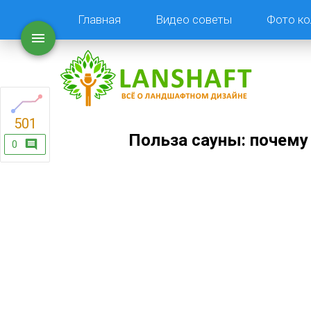
Главная
Видео советы
Фото ко
501
Польза сауны: почему
0