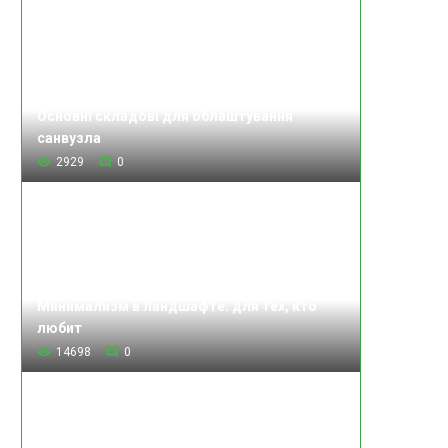
Основні складові для облаштування
санвузла
2929
0
Минимализм в ландшафте: для тех, кто
любит
14698
0