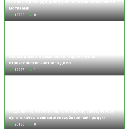
Стиль ар-деко (арт деко): роскошь с экзотическими
мотивами
12793
0
Необходимость технического проекта при
строительстве частного дома
19657
1
Изделия железобетонные: что нужно знать, чтобы
купить качественный железобетонный продукт
20136
0