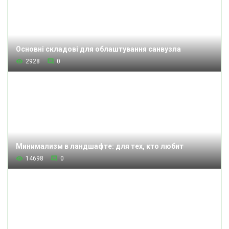
Основні складові для облаштування санвузла
2928
0
Минимализм в ландшафте: для тех, кто любит
14698
0