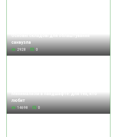
Основні складові для облаштування
санвузла
2928
0
Минимализм в ландшафте: для тех, кто
любит
14698
0