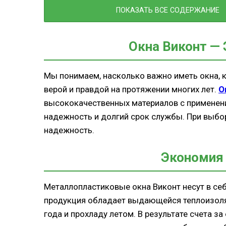
Окна Виконт — Ваш Путь к Комфорту
ПОКАЗАТЬ ВСЕ СОДЕРЖАНИЕ
Окна Кривого Рога: Путь к Комфорту 
Экономия с Окнами Кривого Рога
Окна Виконт — 
Индивидуальный Дизайн для Вас
Профессиональная Установка для В
Уверенности
Мы понимаем, насколько важно иметь окна, к
верой и правдой на протяжении многих лет.
О
Окна Кривого Рога — Ваш Выбор для
высококачественных материалов с применени
Заключение: Ваш Комфорт — Наш Пр
надежность и долгий срок службы. При выбор
надежность.
Экономия
Металлопластиковые окна Виконт несут в себ
продукция обладает выдающейся теплоизоляц
года и прохладу летом. В результате счета з