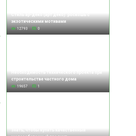
Стиль ар-деко (арт деко): роскошь с
экзотическими мотивами
12793
0
Необходимость технического проекта при
строительстве частного дома
19657
1
Изделия железобетонные: что нужно
знать, чтобы купить качественный