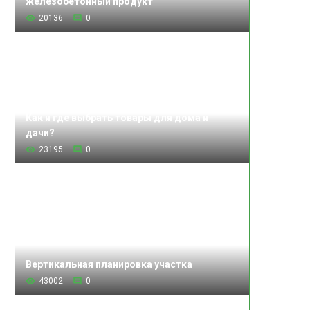
железобетонный продукт
20136
0
Как и где выбрать товары для дома и
дачи?
23195
0
Вертикальная планировка участка
43002
0