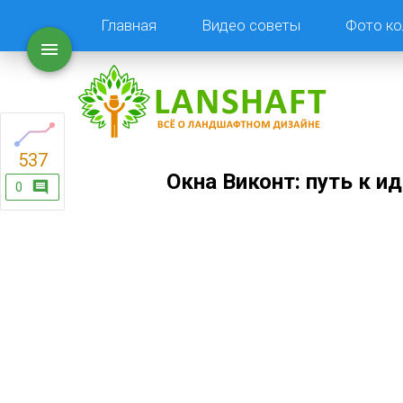
Главная
Видео советы
Фото ко
537
Окна Виконт: путь к 
0