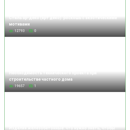
Стиль ар-деко (арт деко): роскошь с экзотическими
мотивами
12793
0
Необходимость технического проекта при
строительстве частного дома
19657
1
Изделия железобетонные: что нужно знать, чтобы