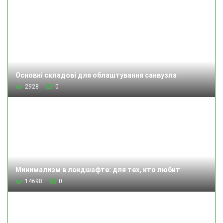
Основні складові для облаштування санвузла
2928
0
Минимализм в ландшафте: для тех, кто любит
14698
0