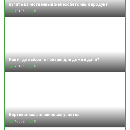
купить качественный железобетонный продукт
20136
0
Как и где выбрать товары для дома и дачи?
23195
0
Вертикальная планировка участка
43002
0