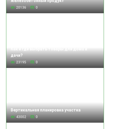
железобетонный продукт
20136
0
Как и где выбрать товары для дома и
дачи?
23195
0
Вертикальная планировка участка
43002
0