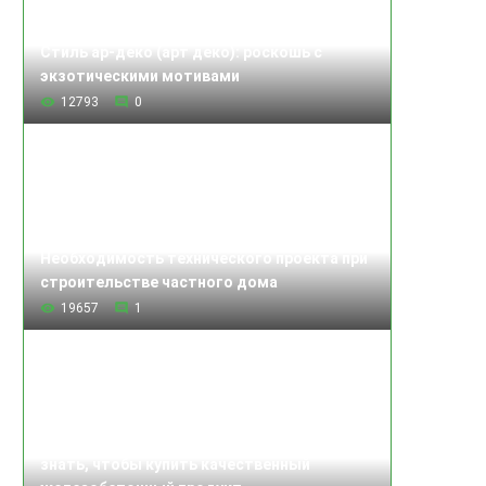
Стиль ар-деко (арт деко): роскошь с
экзотическими мотивами
12793
0
Необходимость технического проекта при
строительстве частного дома
19657
1
Изделия железобетонные: что нужно
знать, чтобы купить качественный