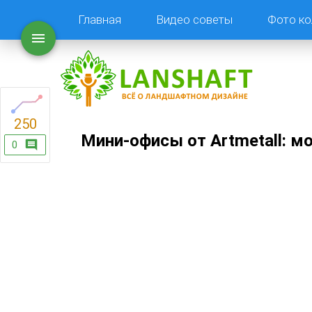
Главная
Видео советы
Фото ко
250
Мини-офисы от Artmetall: м
0