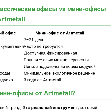
лассические офисы vs мини-офисы
Artmetall
ий офис
Мини-офис от Artmetall
7–21 день
окументация
Часто не требуется
Доступная, фиксированная
Полная — офис можно перевезти
Легкое подключение новых модулей
тходы
Минимальное, экологичное решение
ядчика
3 года от Artmetall
ини-офисы от Artmetall?
ный тренд. Это
реальный инструмент
, который