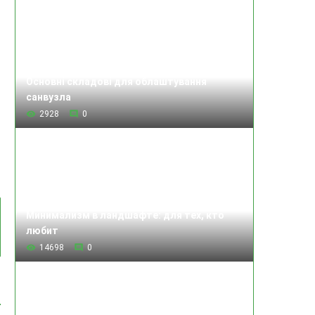
Основні складові для облаштування
санвузла
2928
0
Минимализм в ландшафте: для тех, кто
любит
14698
0