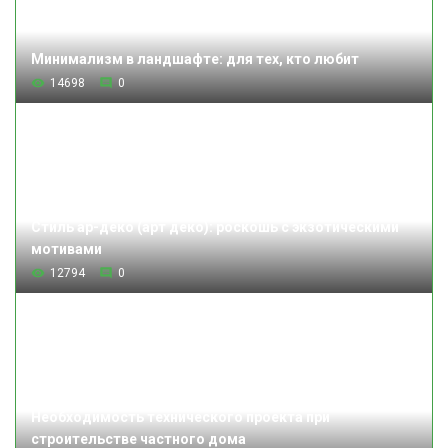
Минимализм в ландшафте: для тех, кто любит
14698
0
Стиль ар-деко (арт деко): роскошь с экзотическими
мотивами
12794
0
Необходимость технического проекта при
строительстве частного дома