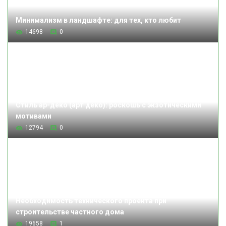
Минимализм в ландшафте: для тех, кто любит
14698
0
Стиль ар-деко (арт деко): роскошь с экзотическими
мотивами
12794
0
Необходимость технического проекта при
строительстве частного дома
19658
1