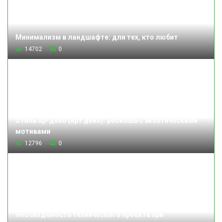
Минимализм в ландшафте: для тех, кто любит
14702
0
Стиль ар-деко (арт деко): роскошь с экзотическими
мотивами
12796
0
Необходимость технического проекта при