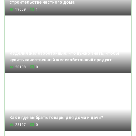
строительстве частного дома
19659
1
Изделия железобетонные: что нужно знать, чтобы
купить качественный железобетонный продукт
20138
0
Как и где выбрать товары для дома и дачи?
23197
0