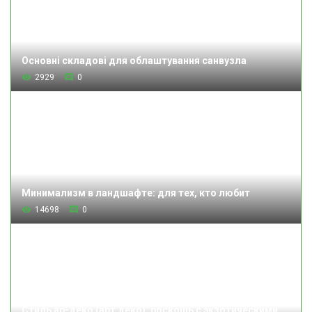
Основні складові для облаштування санвузла
2929
0
Минимализм в ландшафте: для тех, кто любит
14698
0
Стиль ар-деко (арт деко): роскошь с экзотическими