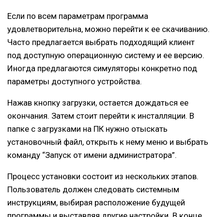
Если по всем параметрам программа
удовлетворительна, можно перейти к ее скачиванию.
Часто предлагается выбрать подходящий клиент
под доступную операционную систему и ее версию.
Иногда предлагаются симуляторы конкретно под
параметры доступного устройства.
Нажав кнопку загрузки, остается дождаться ее
окончания. Затем стоит перейти к инсталляции. В
папке с загрузками на ПК нужно отыскать
установочный файл, открыть к нему меню и выбрать
команду “Запуск от имени администратора”.
Процесс установки состоит из нескольких этапов.
Пользователь должен следовать системным
инструкциям, выбирая расположение будущей
программы и выставляя другие настройки. В конце