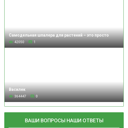
Самодельная шпалера для растений – это просто
42050
1
Василек
364447
0
ВАШИ ВОПРОСЫ НАШИ ОТВЕТЫ