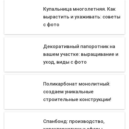
Купальница многолетняя. Как
вырастить и ухаживать: советы
с фото
Декоративный папоротник на
вашем участке: выращивание и
уход, виды с фото
Поликарбонат монолитный:
создаем уникальные
строительные конструкции!
Спанбонд: производство,