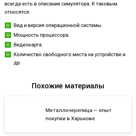
всегда есть в описании симулятора. К таковым
относятся:
Вид и версия операционной системы.
Мощность процессора.
Видеокарта.
Количество свободного места на устройстве и
др.
Похожие материалы
Металлочерепица — опыт
покупки в Харькове