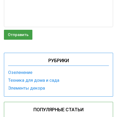
РУБРИКИ
Озеленение
Техника для дома и сада
Элементы декора
ПОПУЛЯРНЫЕ СТАТЬИ