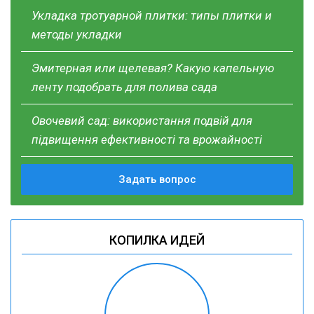
Укладка тротуарной плитки: типы плитки и
методы укладки
Эмитерная или щелевая? Какую капельную
ленту подобрать для полива сада
Овочевий сад: використання подвій для
підвищення ефективності та врожайності
Задать вопрос
КОПИЛКА ИДЕЙ