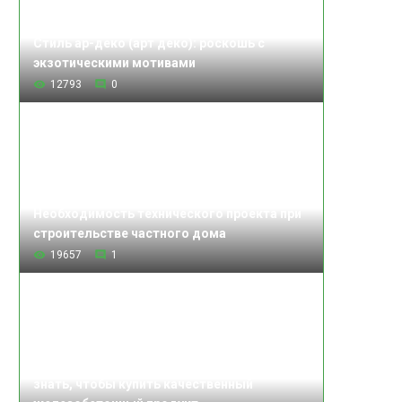
Стиль ар-деко (арт деко): роскошь с
экзотическими мотивами
12793
0
Необходимость технического проекта при
строительстве частного дома
19657
1
Изделия железобетонные: что нужно
знать, чтобы купить качественный