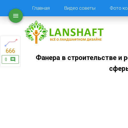
Главная
Видео советы
Фото ко
666
Фанера в строительстве и 
0
сфер