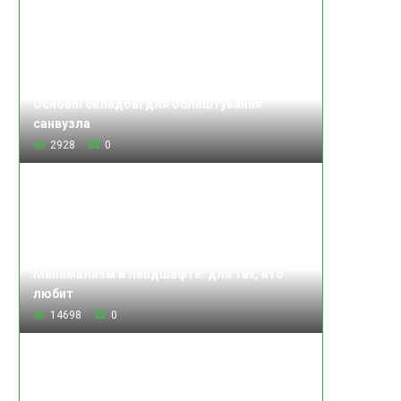
Основні складові для облаштування
санвузла
2928
0
Минимализм в ландшафте: для тех, кто
любит
14698
0