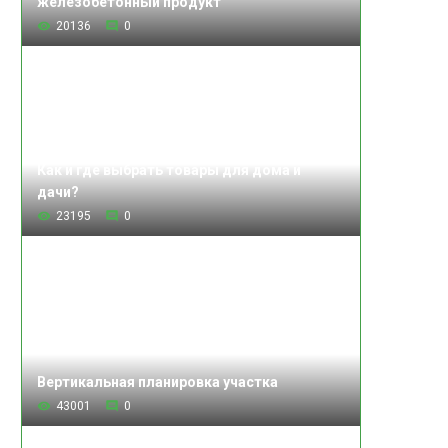
железобетонный продукт
20136
0
Как и где выбрать товары для дома и
дачи?
23195
0
Вертикальная планировка участка
43001
0